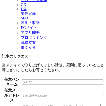
CX
DX
要件定義
SEO
運用・改善
ECサイト
アプリ開発
プログラミング
戦略立案
働く女性
記事のリクエスト
当メディアで取り上げてほしい話題、疑問に思っていること
等ございましたらお寄せください。
任意
ペン
ネーム
任意
メー
ルアドレ
ス